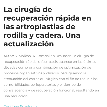
La cirugía de
recuperación rápida en
las artroplastias de
rodilla y cadera. Una
actualización
Autor: S. Molkoa, A. Combaliab Resumen La cirugía de
recuperación rápida, o fast-track, aparece en las últimas
décadas como una combinación de optimización de
procesos organizativos y clínicos, persiguiendo la
atenuación del estrés quirúrgico con el fin de reducir las
comorbilidades perioperatorias y el tiempo de
convalecencia y de recuperación funcional, resultando en
una reducción
Continue Reading