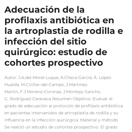
Adecuación de la
profilaxis antibiótica en
la artroplastia de rodilla e
infección del sitio
quirúrgico: estudio de
cohortes prospectivo
Autor: J.A.del-Moral-Luque, A.Checa-García, Á. López-
Hualda, M.C.Villar-del-Campo, J.Martínez-
Martín, F.J.Moreno-Coronas, J.Montejo-Sancho,
G. Rodríguez-Caravaca Resumen Objetivo: Evaluar el
grado de adecuación al protocolo de profilaxis antibiótica
en pacientes intervenidos de artroplastia de rodilla y su
influencia en la infección quirúrgica. Material y método
Se realizó un estudio de cohortes prospectivo. El grado