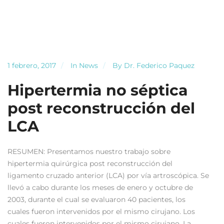
1 febrero, 2017
In
News
By
Dr. Federico Paquez
Hipertermia no séptica
post reconstrucción del
LCA
RESUMEN: Presentamos nuestro trabajo sobre
hipertermia quirúrgica post reconstrucción del
ligamento cruzado anterior (LCA) por vía artroscópica. Se
llevó a cabo durante los meses de enero y octubre de
2003, durante el cual se evaluaron 40 pacientes, los
cuales fueron intervenidos por el mismo cirujano. Los
cuales fueron intervenidos por el mismo cirujano. La