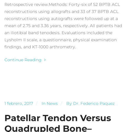
Retrospective review.Methods: Forty-six of 52 BPTB ACL
reconstructions using allografts and 33 of 37 BPTB ACL
reconstructions using autografts were followed up at a
mean of 2.75 and 3.36 years, respectively. All patients had
an iliotibial band tenodesis. Evaluations included the
Lysholm II scale, a questionnaire, physical examination
findings, and KT-1000 arthrometry.
Continue Reading
1 febrero, 2017
In
News
By
Dr. Federico Paquez
Patellar Tendon Versus
Quadrupled Bone–