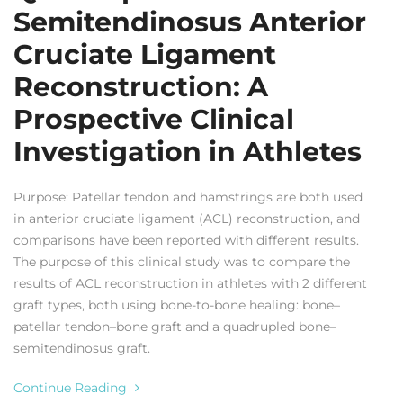
Semitendinosus Anterior
Cruciate Ligament
Reconstruction: A
Prospective Clinical
Investigation in Athletes
Purpose: Patellar tendon and hamstrings are both used
in anterior cruciate ligament (ACL) reconstruction, and
comparisons have been reported with different results.
The purpose of this clinical study was to compare the
results of ACL reconstruction in athletes with 2 different
graft types, both using bone-to-bone healing: bone–
patellar tendon–bone graft and a quadrupled bone–
semitendinosus graft.
Continue Reading