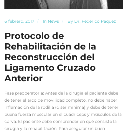
6 febrero, 2017
In
News
By
Dr. Federico Paquez
Protocolo de
Rehabilitación de la
Reconstrucción del
Ligamento Cruzado
Anterior
Fase preoperatoria: Antes de la cirugía el paciente debe
de tener el arco de movilidad completo, no debe haber
inflamación de la rodilla (o ser mínima) y debe de tener
buena fuerza muscular en el cuádriceps y músculos de la
corva. El paciente debe comprender en qué consiste la
cirugía y la rehabilitación. Para asegurar un buen