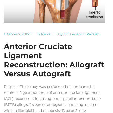
6 febrero, 2017
In
News
By
Dr. Federico Paquez
Anterior Cruciate
Ligament
Reconstruction: Allograft
Versus Autograft
Purpose: This study was performed to compare the
minimal 2-year outcome of anterior cruciate ligament
(ACL) reconstruction using bone–patellar tendon–bone
(BPTB) allografts versus autografts, both augmented
with an iliotibial band tenodesis. Type of Study: