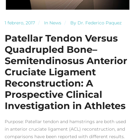
1 febrero, 2017
In
News
By
Dr. Federico Paquez
Patellar Tendon Versus
Quadrupled Bone–
Semitendinosus Anterior
Cruciate Ligament
Reconstruction: A
Prospective Clinical
Investigation in Athletes
Purpose: Patellar tendon and hamstrings are both used
in anterior cruciate ligament (ACL) reconstruction, and
comparisons have been reported with different results.