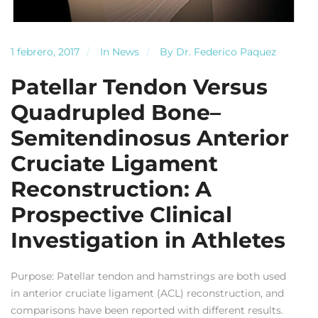
1 febrero, 2017
In
News
By
Dr. Federico Paquez
Patellar Tendon Versus
Quadrupled Bone–
Semitendinosus Anterior
Cruciate Ligament
Reconstruction: A
Prospective Clinical
Investigation in Athletes
Purpose: Patellar tendon and hamstrings are both used
in anterior cruciate ligament (ACL) reconstruction, and
comparisons have been reported with different results.