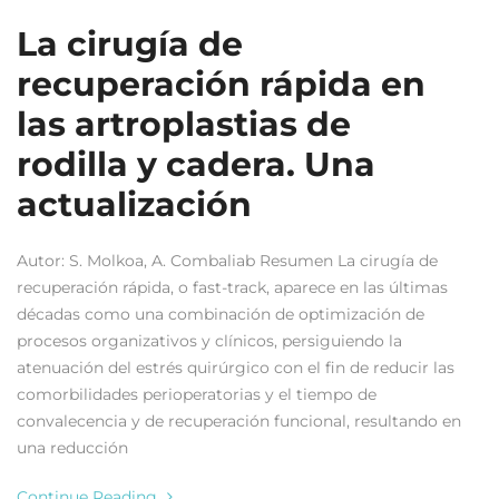
La cirugía de
recuperación rápida en
las artroplastias de
rodilla y cadera. Una
actualización
Autor: S. Molkoa, A. Combaliab Resumen La cirugía de
recuperación rápida, o fast-track, aparece en las últimas
décadas como una combinación de optimización de
procesos organizativos y clínicos, persiguiendo la
atenuación del estrés quirúrgico con el fin de reducir las
comorbilidades perioperatorias y el tiempo de
convalecencia y de recuperación funcional, resultando en
una reducción
Continue Reading