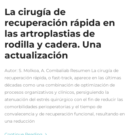
La cirugía de
recuperación rápida en
las artroplastias de
rodilla y cadera. Una
actualización
Autor: S. Molkoa, A. Combaliab Resumen La cirugía de
recuperación rápida, o fast-track, aparece en las últimas
décadas como una combinación de optimización de
procesos organizativos y clínicos, persiguiendo la
atenuación del estrés quirúrgico con el fin de reducir las
comorbilidades perioperatorias y el tiempo de
convalecencia y de recuperación funcional, resultando en
una reducción
Continue Reading